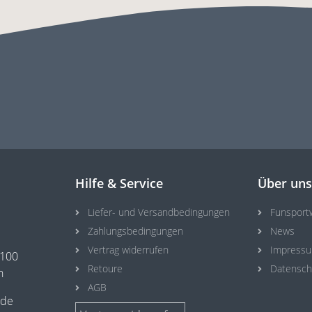
Hilfe & Service
Über un
Liefer- und Versandbedingungen
Funsport
Zahlungsbedingungen
News
Vertrag widerrufen
Impress
3100
Retoure
Datensch
n
AGB
.de