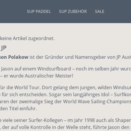
SUP PADDEL
SUP ZUBEHÖR
SALE
keine Artikel zugeordnet.
 JP
son Polakow
ist der Gründer und Namensgeber von JP Austra
d Jason auf einem Windsurfboard – noch im selben Jahr wurde
– er wurde Australischer Meister!
hn für die World Tour. Dort gelang dem jungen, wilden Winds
ür sich entscheiden. Sogar sein langjähriges Idol – Surfiko
waren der zweimalige Sieg der World Wave Sailing-Champion
den Titel einfuhr.
e viele seiner Surfer-Kollegen – im Jahr 1998 auch als Shape
, der auf volle Kontrolle in der Welle steht, führte Jason d