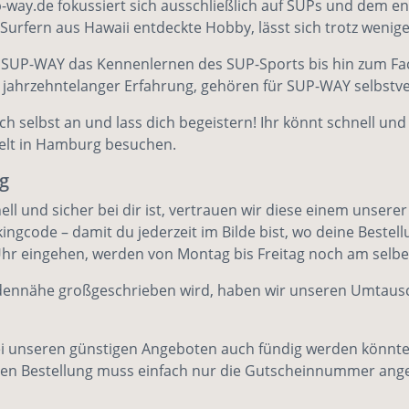
way.de fokussiert sich ausschließlich auf SUPs und dem en
urfern aus Hawaii entdeckte Hobby, lässt sich trotz wenig
SUP-WAY das Kennenlernen des SUP-Sports bis hin zum Fachs
k jahrzehntelanger Erfahrung, gehören für SUP-WAY selbstv
ch selbst an und lass dich begeistern! Ihr könnt schnell 
lt
in Hamburg besuchen.
g
ll und sicher bei dir ist, vertrauen wir diese einem unsere
gcode – damit du jederzeit im Bilde bist, wo deine Bestellu
0 Uhr eingehen, werden von Montag bis Freitag noch am se
dennähe großgeschrieben wird, haben wir unseren
Umtausc
i unseren günstigen Angeboten auch fündig werden könnte
eren Bestellung muss einfach nur die Gutscheinnummer ang