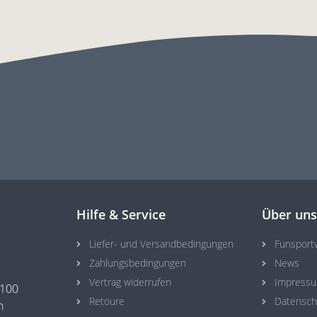
Hilfe & Service
Über un
Liefer- und Versandbedingungen
Funsport
Zahlungsbedingungen
News
Vertrag widerrufen
Impress
3100
Retoure
Datensch
n