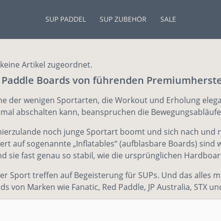
SUP PADDEL
SUP ZUBEHÖR
SALE
keine Artikel zugeordnet.
 Paddle Boards von führenden Premiumherste
ine der wenigen Sportarten, die Workout und Erholung eleg
ch mal abschalten kann, beanspruchen die Bewegungsabläufe
hierzulande noch junge Sportart boomt und sich nach und 
isiert auf sogenannte „Inflatables“ (aufblasbare Boards) sin
nd sie fast genau so stabil, wie die ursprünglichen Hardboar
r Sport treffen auf Begeisterung für SUPs. Und das alles 
ds von Marken wie Fanatic, Red Paddle, JP Australia, STX un