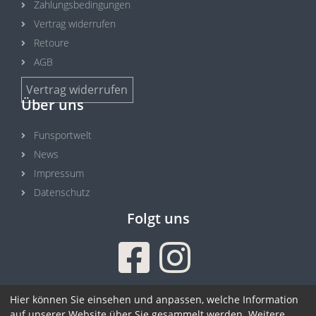
Zahlungsbedingungen
Vertrag widerrufen
Retoure
AGB
Vertrag widerrufen
Über uns
Funsportwelt
News
Impressum
Datenschutz
Folgt uns
Sicher einkaufen
Hier können Sie einsehen und anpassen, welche Information
auf unserer Website über Sie gesammelt werden. Weitere