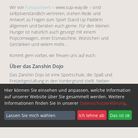
Wir von
Funsportwelt
– www.sup-way.de – sind
selbstverständlich vertreten, stehen Rede und
Antwort zu Fragen zum Sport Stand Up Paddeln
allgemein und beraten euch gerne. Für den kleinen
Hunger ist natürlich auch gesorgt mit einem
Popcornwagen, einer Eismaschine, Würstchen und
Getränken und vielem mehr…
Kommt gern vorbei, wir freuen uns auf euch.
Über das Zanshin Dojo
Das Zanshin Dojo ist eine Sportschule, die Spaß und
Freizeitgestaltung in den Vordergrund stellt. Neben
einem
Gerätepark
, der keine Wünsche offen lässt,
Hier können Sie einsehen und anpassen, welche Information
bietet Zanshin Dojo in einem traditionellen
auf unserer Website über Sie gesammelt werden. Weitere
japanischen Dojo und in einem originalen Boxring ein
Informationen finden Sie in unserer
Datenschutzerklärung
.
vielfältiges Kursangebot innerhalb
verschiedenster
Kampf- und Budosportarten
an.
Lassen Sie mich wählen
Ich lehne ab
Das ist ok
Über die Funsportwelt
Seit über 15 Jahren bekommen die Kunden Kunden
Funsportwelt 100% Begeisterung für