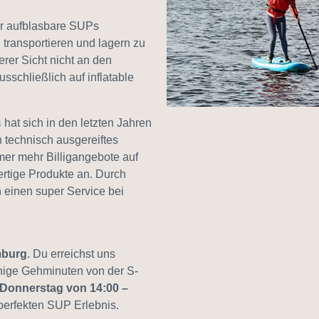
r aufblasbare SUPs
 transportieren und lagern zu
rer Sicht nicht an den
sschließlich auf inflatable
s
hat sich in den letzten Jahren
n technisch ausgereiftes
mmer mehr Billigangebote auf
tige Produkte an. Durch
 einen super Service bei
mburg
. Du erreichst uns
nige Gehminuten von der S-
 Donnerstag von 14:00 –
perfekten SUP Erlebnis.