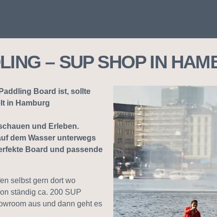
DLING – SUP SHOP IN HA
ddling Board ist, sollte
lt in Hamburg
chauen und Erleben.
l auf dem Wasser unterwegs
perfekte Board und passende
en selbst gern dort wo
ison ständig ca. 200 SUP
Showroom aus und dann geht es