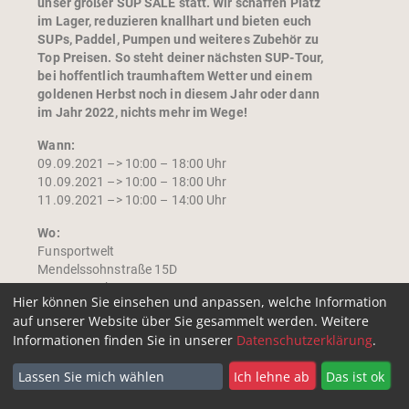
unser großer SUP SALE statt. Wir schaffen Platz
im Lager, reduzieren knallhart und bieten euch
SUPs, Paddel, Pumpen und weiteres Zubehör zu
Top Preisen. So steht deiner nächsten SUP-Tour,
bei hoffentlich traumhaftem Wetter und einem
goldenen Herbst noch in diesem Jahr oder dann
im Jahr 2022, nichts mehr im Wege!
Wann:
09.09.2021 –> 10:00 – 18:00 Uhr
10.09.2021 –> 10:00 – 18:00 Uhr
11.09.2021 –> 10:00 – 14:00 Uhr
Wo:
Funsportwelt
Mendelssohnstraße 15D
22761 Hamburg
Hier können Sie einsehen und anpassen, welche Information
auf unserer Website über Sie gesammelt werden. Weitere
Offline ausschließlich Kartenzahlung möglich!
Informationen finden Sie in unserer
Datenschutzerklärung
.
Wichtige Information!!!
Aufgrund der aktuellen Corona-Verordnung dürfen
Lassen Sie mich wählen
Ich lehne ab
Das ist ok
sich zeitgleich nur zwei Haushalte bei uns im Shop
aufhalten. Bitte bringt etwas Geduld mit und