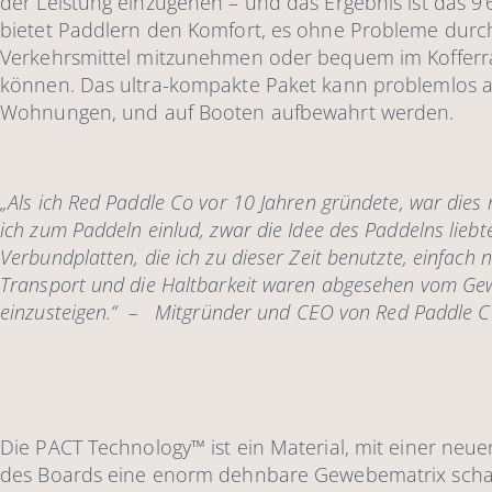
der Leistung einzugehen – und das Ergebnis ist das 
bietet Paddlern den Komfort, es ohne Probleme durch d
Verkehrsmittel mitzunehmen oder bequem im Kofferr
können. Das ultra-kompakte Paket kann problemlos au
Wohnungen, und auf Booten aufbewahrt werden.
„Als ich Red Paddle Co vor 10 Jahren gründete, war dies m
ich zum Paddeln einlud, zwar die Idee des Paddelns liebt
Verbundplatten, die ich zu dieser Zeit benutzte, einfach
Transport und die Haltbarkeit waren abgesehen vom Gew
einzusteigen.“ – Mitgründer und CEO von Red Paddle C
Die PACT Technology™ ist ein Material, mit einer neu
des Boards eine enorm dehnbare Gewebematrix schaff