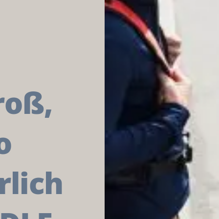
roß,
o
lich