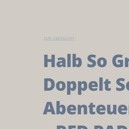
ZUR ÜBERSICHT
Halb So G
Doppelt S
Abenteuer