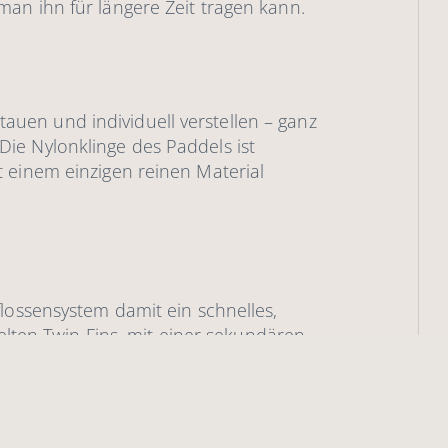
an ihn für längere Zeit tragen kann.
rstauen und individuell verstellen – ganz
ie Nylonklinge des Paddels ist
 einem einzigen reinen Material
lossensystem damit ein schnelles,
kelten Twin Fins, mit einer sekundären
ct 9’6” mühelos in der Spur.
mpact SUP