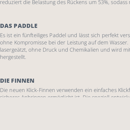
reduziert die Belastung des Rückens um 53%, sodass m
DAS PADDLE
Es ist ein fünfteiliges Paddel und lässt sich perfekt ve
ohne Kompromisse bei der Leistung auf dem Wasser. D
lasergeätzt, ohne Druck und Chemikalien und wird mit
hergestellt.
DIE FINNEN
Die neuen Klick-Finnen verwenden ein einfaches Klickf
sicheres Anbringen ermöglicht ist. Die speziell entwic
Schraube für zusätzliche Sicherheit, halten das Compa
Red Paddle Co 9’6 Co