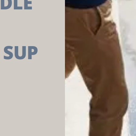
DDLE
 SUP