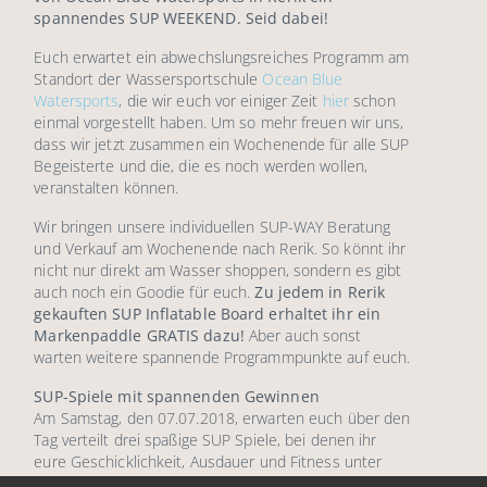
spannendes SUP WEEKEND. Seid dabei!
Euch erwartet ein abwechslungsreiches Programm am
Standort der Wassersportschule
Ocean Blue
Watersports
, die wir euch vor einiger Zeit
hier
schon
einmal vorgestellt haben. Um so mehr freuen wir uns,
dass wir jetzt zusammen ein Wochenende für alle SUP
Begeisterte und die, die es noch werden wollen,
veranstalten können.
Wir bringen unsere individuellen SUP-WAY Beratung
und Verkauf am Wochenende nach Rerik. So könnt ihr
nicht nur direkt am Wasser shoppen, sondern es gibt
auch noch ein Goodie für euch.
Zu jedem in Rerik
gekauften SUP Inflatable Board erhaltet ihr ein
Markenpaddle GRATIS dazu!
Aber auch sonst
warten weitere spannende Programmpunkte auf euch.
SUP-Spiele mit spannenden Gewinnen
Am Samstag, den 07.07.2018, erwarten euch über den
Tag verteilt drei spaßige SUP Spiele, bei denen ihr
eure Geschicklichkeit, Ausdauer und Fitness unter
Beweis stellen könnt. Die Spiele beginnen jeweils um